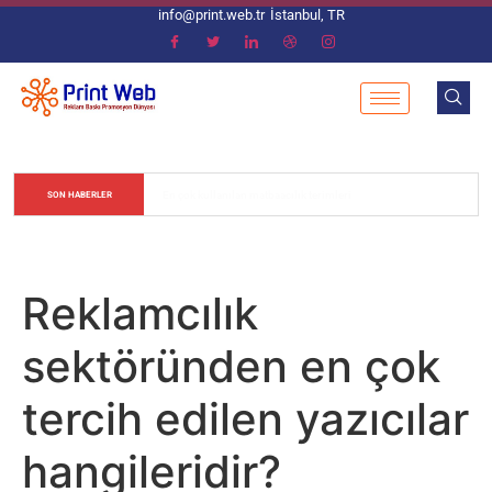
info@print.web.tr
İstanbul, TR
Matbaacılık Sektöründe Renk Değerlerinin Ayarlanması
SON HABERLER
Reklamcılık
sektöründen en çok
tercih edilen yazıcılar
hangileridir?