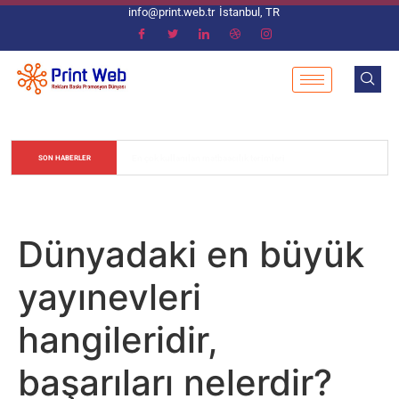
info@print.web.tr
İstanbul, TR
Matbaacılık Sektöründe Renk Değerlerinin Ayarlanması
SON HABERLER
Dünyadaki en büyük
yayınevleri
hangileridir,
başarıları nelerdir?