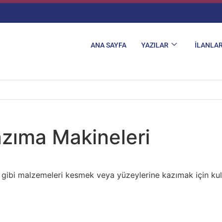
ANA SAYFA
YAZILAR
İLANLA
inin Ayarlanması
zıma Makineleri
 gibi malzemeleri kesmek veya yüzeylerine kazımak için kulla