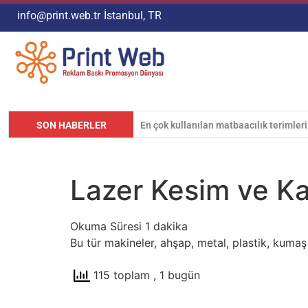
info@print.web.tr
İstanbul, TR
SON HABERLER
Matbaacılık Sektöründe Renk Değerler
Lazer Kesim ve Ka
Bu tür makineler, ahşap, metal, plastik, kumaş
115 toplam
, 1 bugün