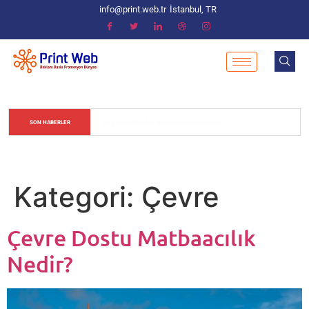
info@print.web.tr
İstanbul, TR
Matbaacılık Sektöründe Renk Değerlerinin Ayarlanması
SON HABERLER
Kategori:
Çevre
Çevre Dostu Matbaacılık
Nedir?