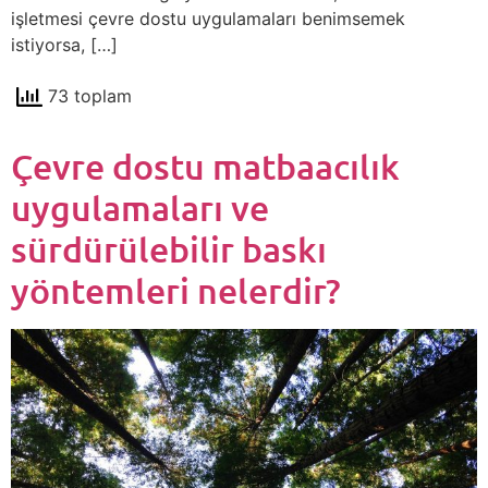
işletmesi çevre dostu uygulamaları benimsemek
istiyorsa, […]
73 toplam
Çevre dostu matbaacılık
uygulamaları ve
sürdürülebilir baskı
yöntemleri nelerdir?