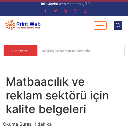
info@print.web.tr
İstanbul, TR
En çok kullanılan matbaacılık terimleri
SON HABERLER
Matbaacılık ve
reklam sektörü için
kalite belgeleri