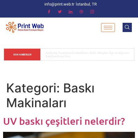
info@print.web.tr
İstanbul, TR
Matbaacılıkta trase ne demek, nerelerde kullanılır, hangi 
SON HABERLER
çeşitleri vardır?
Kategori:
Baskı
Makinaları
UV baskı çeşitleri nelerdir?