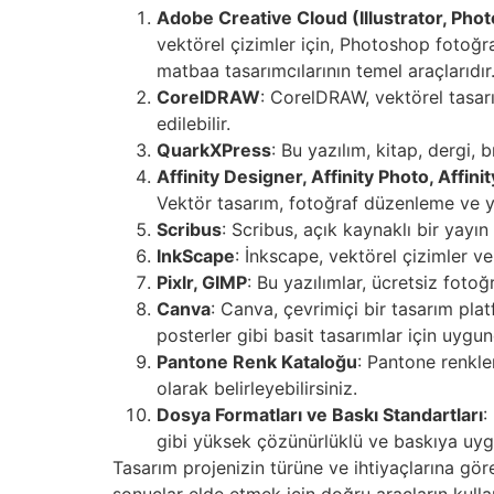
Adobe Creative Cloud (Illustrator, Pho
vektörel çizimler için, Photoshop fotoğra
matbaa tasarımcılarının temel araçlarıdır
CorelDRAW
: CorelDRAW, vektörel tasarı
edilebilir.
QuarkXPress
: Bu yazılım, kitap, dergi, 
Affinity Designer, Affinity Photo, Affini
Vektör tasarım, fotoğraf düzenleme ve yay
Scribus
: Scribus, açık kaynaklı bir yayın 
InkScape
: İnkscape, vektörel çizimler ve 
Pixlr, GIMP
: Bu yazılımlar, ücretsiz foto
Canva
: Canva, çevrimiçi bir tasarım pla
posterler gibi basit tasarımlar için uygun
Pantone Renk Kataloğu
: Pantone renkle
olarak belirleyebilirsiniz.
Dosya Formatları ve Baskı Standartları
:
gibi yüksek çözünürlüklü ve baskıya uygun
Tasarım projenizin türüne ve ihtiyaçlarına gör
sonuçlar elde etmek için doğru araçların kulla