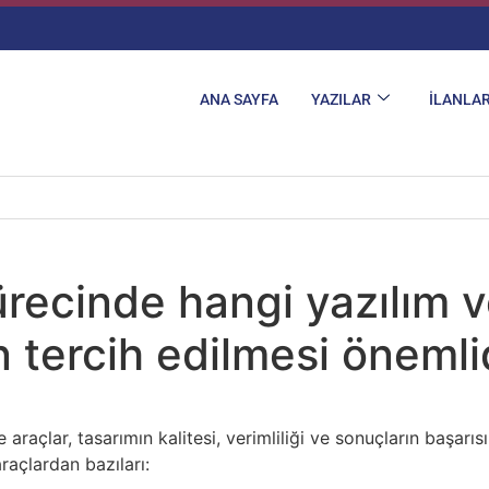
ANA SAYFA
YAZILAR
İLANLA
inin Ayarlanması
recinde hangi yazılım v
in tercih edilmesi önemli
araçlar, tasarımın kalitesi, verimliliği ve sonuçların başarı
raçlardan bazıları: