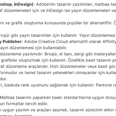
toshop, InDesign)
: Adobe’nin tasarım yazılımları, matbaa ta
f düzenlemeleri için ve InDesign ise yayın düzenlemeleri ve ba
.
m ve grafik oluşturma konusunda popüler bir alternatiftir. Öz
broşür gibi yayın tasarımları için kullanılır. Yayın düzenlemesi
ty Publisher
: Adobe Creative Cloud alternatifi olarak Affinity
ın düzenlemesi için kullanılabilir.
düzenleme yazılımıdır. Broşür, el ilanı, dergi gibi materyallerin
grafikler oluşturmak için kullanılır. Özellikle basit tasarım pro
ğraf düzenleme araçlarıdır. Hızlı düzenlemeler veya basit görs
tformudur ve temel tasarım yetenekleri olmayanlar için kullan
dur.
ri, baskıda renk uyumunu sağlamak için kullanılır. Pantone r
 Matbaa tasarımı yaparken baskı standartlarına uygun dosya
 formatlar tercih edilir.
e uygun yazılım ve araçları seçmek, tasarım sürecinin etkin 
nılması önemlidir.