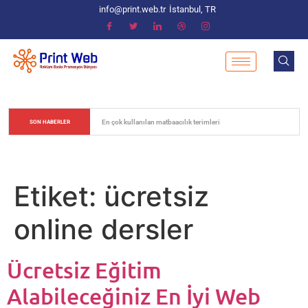
info@print.web.tr
İstanbul, TR
En çok kullanılan matbaacılık terimleri
SON HABERLER
Etiket:
ücretsiz
online dersler
Ücretsiz Eğitim
Alabileceğiniz En İyi Web