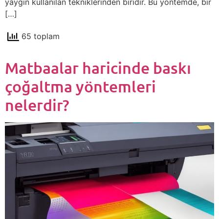
yaygın kullanılan tekniklerinden biridir. Bu yöntemde, bir
[…]
65 toplam
Matbaalar haricinde baskı
çoğaltma yöntemleri
nelerdir?