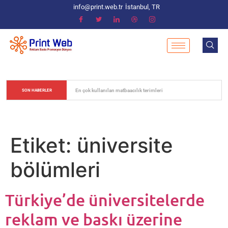
info@print.web.tr
İstanbul, TR
En çok kullanılan matbaacılık terimleri
SON HABERLER
Etiket:
üniversite
bölümleri
Türkiye’de üniversitelerde
reklam ve baskı üzerine