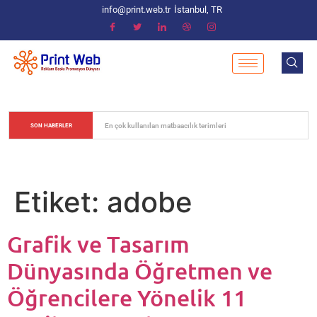
info@print.web.tr
İstanbul, TR
Matbaacılık Sektöründe Renk Değerlerinin Ayarlanması
SON HABERLER
Etiket:
adobe
Grafik ve Tasarım
Dünyasında Öğretmen ve
Öğrencilere Yönelik 11