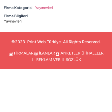
Firma Kategorisi
Yayınevleri
Firma Bilgileri
Yayınevleri
©2023. Print Web Türkiye. All Rights Reserved.
FİRMALAR
İLANLAR
ANKETLER
İHALELER
REKLAM VER
SÖZLÜK