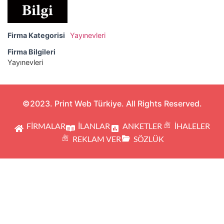
Firma Kategorisi
Yayınevleri
Firma Bilgileri
Yayınevleri
©2023. Print Web Türkiye. All Rights Reserved.
FİRMALAR
İLANLAR
ANKETLER
İHALELER
REKLAM VER
SÖZLÜK