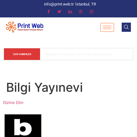
info@print.web.tr
İstanbul, TR
Matbaacılık ve reklam sektörü için kalite belgeleri
SON HABERLER
Bilgi Yayınevi
Dizine Dön